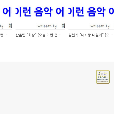
장혜진 "내게로" [오늘 이런 음악 어때요 - 101025]
산울림 "회상" [오늘 이런 음악 어때요 - 101023]
김현식 "내사랑 내곁에" [오늘 이런 음악 어때요 - 101022]