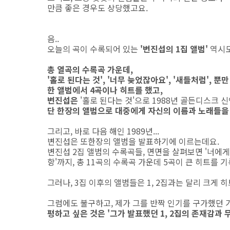
만큼 좋은 경우도 상당했고요.
음..
오늘의 곡이 수록되어 있는
'변진섭의 1집 앨범'
역시도
총 열곡의 수록곡 가운데,
'홀로 된다는 것', '너무 늦었잖아요', '새들처럼', 뿐
한 앨범에서 4곡이나 히트를 했고,
변진섭은
'홀로 된다는 것'으로 1988년 골든디스크
단 한장의 앨범으로 대중에게 자신의 이름과 노래들을
그리고, 바로 다음 해인 1989년...
변진섭은 또한장의 앨범을 발표하기에 이르는데요.
변진섭 2집 앨범의 수록곡들, 면면을 살펴보면 '너에게로 또
항'까지, 총 11곡의 수록곡 가운데 5곡이 큰 히트를
그러나, 3집 이후의 앨범들은 1, 2집과는 달리 크게 
그럼에도 불구하고, 제가 그를 반짝 인기를 구가했던
평하고 싶은 것은 '그가 발표했던 1, 2집의 존재감과