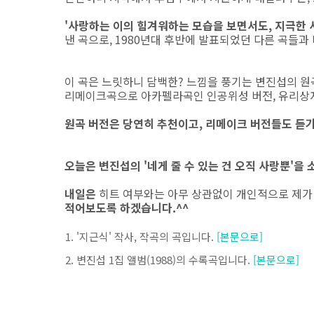
'사랑하는 이의 힘겨워하는 모습을 보면서도, 지극한 사
낸 곡으로, 1980년대 후반에 발표되었던 다른 곡들과
이 곡은 느릿하니 담백한? 느낌을 풍기는 변진섭의 원
리메이크곡으로 아카펠라곡인 인공위성 버전, 유리상자
원곡 버전은 당연히 추천이고, 리메이크 버전들도 듣
오늘은 변진섭의 '네게 줄 수 있는 건 오직 사랑뿐'을
내일은
히트 여부와는 아무 상관없이 개인적으로 제가 
적어보도록 하겠습니다.^^
'지근식' 작사, 작곡의 곡입니다.
[본문으로]
변진섭 1집 앨범(1988)의 수록곡입니다.
[본문으로]