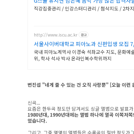
G스쿨 유지연 임은혜 음악 가장 많은 합격자
직강집중관리 / 인강스터디관리 / 첨삭지도 / 2차
http://www.iscu.ac.kr
광고
서울사이버대학교 피아노과 신편입생 모집 7/
국내 피아노계역사 이경숙 석좌교수 지도, 문화예술교
위, 학사 석사 박사 온라인복수학위까지
변진섭 "네게 줄 수 있는 건 오직 사랑뿐" [오늘 이런 음악
신곡...
요즘은 한두곡 정도만 담겨서도 싱글 앨범으로 발표가 
1980년대, 1990년대에는 앨범 하나에 열곡 이쪽저
었습니다.
그리고, 그중 몇몇의 앨범들은 수록곡의 절반 정도가 '