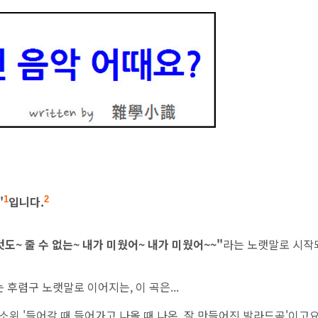
'
입니다.
1
2
도~ 줄 수 없는~ 내가 미웠어~ 내가 미웠어~~"
라는 노랫말로 시작
 후렴구 노랫말로 이어지는, 이 곡은...
위 '들어갈 때 들어가고 나올 때 나온, 잘 만들어진 발라드곡'이고요