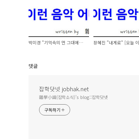
박미경 "기억속의 먼 그대에게" [오늘 이런 음악 어때요 - 101026]
댓글
잡학닷넷 jobhak.net
雜學小識(잡학소식)'s blog::잡학닷넷
구독하기