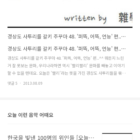
경상도 사투리를 갈키 주꾸마 48. '퍼뜩, 어뜩, 언능' 편..^^
경상
경상도 사투리를 갈키 주꾸마 48. '퍼뜩, 어뜩, 언능' 편..^^
경상
경상도 사투리를 갈키 주꾸마 48. '퍼뜩, 어뜩, 언능' 편..^^ 뭐든지 느린
경상
거 잘 못보는 문화, 우리나라하면 역시 '빨리빨리' 문화를 빼놓고 이야기
상도
할 수 없을 텐데요. 오늘은 '빨리'라는 뜻을 가진 경상도 사투리들을 묶어
백 
서 소개를 좀 해볼까 합니다.^^ 경상도에서 '빨리'라는 뜻으로 가장 흔히
요.
댓글 5
2013.08.09
댓글 
쓰고 많이 쓰는 표현은 '퍼뜩'입니다. 그런데, '퍼뜩'이라는 단어는 경상
자리
도에서만 쓰이고 있는 단어가 아닌, 표준어의 뜻도 따로 가지고 있는 단
을,
어여서, 그 내용에 대한 정리가 조금 더해질 필요가 있을 듯 하고요. '퍼
흔 
뜩'보다는 덜 통용되고 사용 빈도 역시 떨어진다고 할 수 있겠지만, 그래
흔히
오늘 이런 음악 어때요
도 소개에서 빼놓을 수는 없는 단어, 경상도 사투리 '어뜩'에 대한 정리와
유명
함께, 딱히 '사투리라고 봐도 좋을 것인지?',..
'주
한국을 빛낸 100명의 위인들 [오늘 이런 음악 어때요 시리즈의 마지막곡입니다]