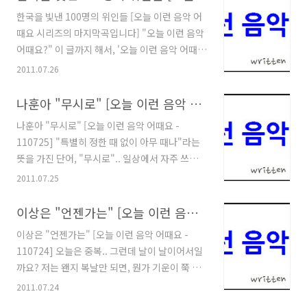
한국을 빛낸 100명의 위인들 [오늘 이런 음악 어
때요 시리즈의 마지막곡입니다] "오늘 이런 음악
어때요?" 이 글까지 해서, '오늘 이런 음악 어때
요? 카테고리'에 소개한 글이 도합 377개가 되었
2011.07.26
습니다.^^ 365일간 1일 1포스팅.. 그렇게 깔끔하
게 시작해서, 아주 깔끔하게 마무리를 지어보고
나훈아 "무시로" [오늘 이런 음악 어때요 - 110725]
싶었지만, 현실적으로 불가능했고..ㅜㅜ 그러면
나훈아 "무시로" [오늘 이런 음악 어때요 -
서 1년이 아닌, 근 20개월 동안에 걸쳐서 드디어
110725] "특별히 정한 때 없이 아무 때나"라는
365개의 곡 소개 포스팅을 남길 수 있게 되었는
뜻을 가진 단어, "무시로".. 일상에서 자주 쓰이는
데요.;; 카테고리의 출발에 앞서서 '서' 격의 글을
단어 중에서 비슷한 뜻을 가진 단어를 꼽자면 "수
2011.07.25
하나 적은 것을 시작으로, 9개의 월말 선곡 리스
시로" 정도를 들 수 있을텐데요. 나훈아가 노래하
트 정리 글과, 사회 분위기 상 잠깐의 휴지기가 필
는 "무시로", 그 속에는 과연 어떤 의미가 담겨 있
이상은 "언젠가는" [오늘 이런 음악 어때요 - 110724]
요했던 시점에서 쉬어간다는 공지 글을 2번 적었
을지.. 그럼, 오늘의 곡 소개로 바로 넘어가 보도
던 걸 제외하고 나니.. 이 글이 정확히 365번째 곡
이상은 "언젠가는" [오늘 이런 음악 어때요 -
록 하겠습니다.^^ 오늘 이런 음악 어때요? 소개
소개 글이 되더..
110724] 오늘은 중복.. 그런데 날이 날이어서일
할 곡은 나훈아의 "무시로"입니다. "이미 와~버
까요? 저는 왠지 복날만 되면, 뭔가 기운이 쭉 빠
린 이별인데~~ 슬퍼~도 울지~말아요~~"라는 노
지는 느낌에 의욕도 심하게 감해지는 느낌이 드는
2011.07.24
랫말로 시작되어, "무시로~ 무시로~~ 그리울~
데요.;; 아마도 이래서, 오늘 같은 복날이면 닭을
때! 그때! 울어요~~"라는 후렴구 노랫말로 끝을