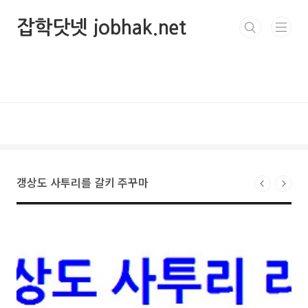
본문 바로가기
잡학닷넷 jobhak.net
갱상도 사투리를 갈키 주꾸마