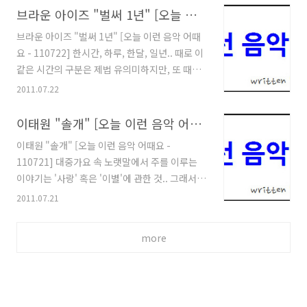
포함한 여러 동물성 식재료들과, 수박과 같은 계
브라운 아이즈 "벌써 1년" [오늘 이런 음악 어때요 - 110722]
맺는 이 곡은.. '이별의 슬픔에도 울지 말고, 이별
절 과일들이 평소보다 더 많이 소비되는 것이지
한 님을 미워도 말며, 그저 참아두었다가.. 이별
브라운 아이즈 "벌써 1년" [오늘 이런 음악 어때
않나 싶기도 합니다.^^ 뜨끈한 보양식 한 그릇에,
그후, 순간순간..
요 - 110722] 한시간, 하루, 한달, 일년.. 때로 이
시원한 수박 한 조각.. '어쩌면 무더운 여름에 이
같은 시간의 구분은 제법 유의미하지만, 또 때론
보다 더한 환상의 조합은 없을지도 모르겠다' 싶
별 의미를 가지지 못할 때도 있습니다. "오늘 이
2011.07.22
은데요. 생각해보면 별다른 게 행복이 아니라, 이
런 음악 어때요?"라는 제목으로 1년 365일, 그러
렇게 제철에 맞는 음식을 좋은 사람들과 함께 즐
니까 딱 365개의 곡 소개 포스팅을 해보자는 마
이태원 "솔개" [오늘 이런 음악 어때요 - 110721]
기는 것이 바로 행복이지 않을까라는 생각이 드네
음을 먹은 후.. 이제, 이글까지 포함해서 3개4개
요.^^ 그럼, 복날 이야기는 이런 정도로 줄이고..
이태원 "솔개" [오늘 이런 음악 어때요 -
의 글을 더 채우고 나면, 조금 많이 늦어지기는 했
오늘의 곡 소개로 넘어가 볼..
110721] 대중가요 속 노랫말에서 주를 이루는
지만 애초의 목표는 달성이 되는 것일텐데요. 그
이야기는 '사랑' 혹은 '이별'에 관한 것.. 그래서
러나 이같이 눈에 보이는 어떤 결과물을 셈해볼
때론 그런 주제가 아닌 다른 내용의 노랫말을 담
2011.07.21
수 있는 경우가 아닌, 또다른 경우라면..? 가령, 너
은 곡들을 만나게 될 때면 어색함까지 느끼게 됩
무 기뻤던 어제의 기억이 물리적인 하루라는 시간
니다. 그러나, 또 때론.. 사랑과 이별에 대해서가
이 흘렀다고 해서 완전히 사그라들고 말 것도 아
more
아니라, 인생을 노래하고 삶을 노래하면서 여러
닐테고, 그 반대로 어제 너무도 힘겨웠던 기억이
유의미한 생각들을 담아내고 있는 노래들이 한없
하루 혹은 한달이..
이 듣고 싶어질 때도 있는데요. 오늘 소개할 이 곡
역시, 듣고 있다보면 여러 생각이 겹쳐드는.. 그러