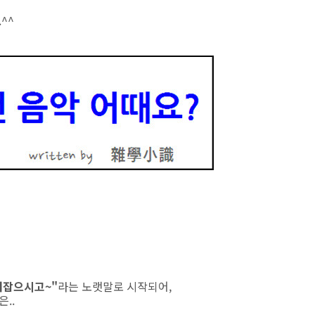
^^
터잡으시고~"
라는 노랫말로 시작되어,
..