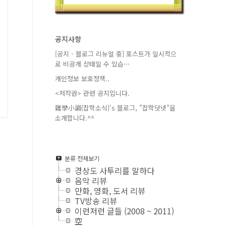
공지사항
[공지 - 블로그 리뉴얼 중] 포스트가 일시적으
로 비공개 상태일 수 있습⋯
개인정보 보호정책..
<저작권> 관련 공지입니다.
雜學小識(잡학소식)'s 블로그, "잡학닷넷"을
소개합니다.^^
분류 전체보기
경상도 사투리를 말하다
음악 리뷰
만화, 영화, 도서 리뷰
TV방송 리뷰
이런저런 글들 (2008 ~ 2011)
空