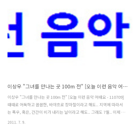
보고서야 "아, 꼭 보려고 했는데 놓쳤구나".. 그랬었는데요.;; 다행히
도??, 이번 편의 경우는 워낙 방송 전부터 이슈가 되어서인지 '합법적 캡
쳐가 가능한 인터넷판 뉴스들'에서, 관련한 많은 요약 기사를 올려주는
바람에.. 방송을 보진 못했지만 그 글들만으로도 대략의 방송 내용을 알
수가 있었습니다. 그런데 그러고나서, 곡 소개에 앞서서 이..
이상우 "그녀를 만나는 곳 100m 전" [오늘 이런 음악 어때요 - 110709]
이상우 "그녀를 만나는 곳 100m 전" [오늘 이런 음악 어때요 - 110709]
때때로 어둑하고 꿉꿉한, 바야흐로 장마철이라고 해도.. 지역에 따라서
는 폭우, 혹은, 간간이 비가 내리는 날이라고 해도.. 그래도 7월.. 이제 '여
름입니다'라고 해도 영 틀린 말은 아닌 때인 것 같습니다.^^ 세상에 남과
2011. 7. 9.
여가 존재하는 한, 이성 간의 사랑은 계속될테고.. 젊은 청춘들이 존재하
는 한, 풋풋한 사랑의 감정 또한 계속 이어질 수 밖에 없을 터.. 그러니 사