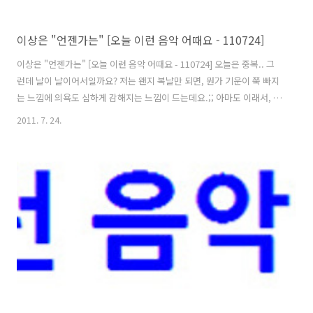
이상은 "언젠가는" [오늘 이런 음악 어때요 - 110724]
이상은 "언젠가는" [오늘 이런 음악 어때요 - 110724] 오늘은 중복.. 그
런데 날이 날이어서일까요? 저는 왠지 복날만 되면, 뭔가 기운이 쭉 빠지
는 느낌에 의욕도 심하게 감해지는 느낌이 드는데요.;; 아마도 이래서, 오
늘 같은 복날이면 닭을 포함한 여러 동물성 식재료들과, 수박과 같은 계
2011. 7. 24.
절 과일들이 평소보다 더 많이 소비되는 것이지 않나 싶기도 합니다.^^
뜨끈한 보양식 한 그릇에, 시원한 수박 한 조각.. '어쩌면 무더운 여름에
이보다 더한 환상의 조합은 없을지도 모르겠다' 싶은데요. 생각해보면 별
다른 게 행복이 아니라, 이렇게 제철에 맞는 음식을 좋은 사람들과 함께
즐기는 것이 바로 행복이지 않을까라는 생각이 드네요.^^ 그럼, 복날 이
야기는 이런 정도로 줄이고.. 오늘의 곡 소개로 넘어가 볼..