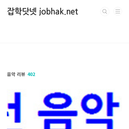
본문 바로가기
잡학닷넷 jobhak.net
음악 리뷰
402