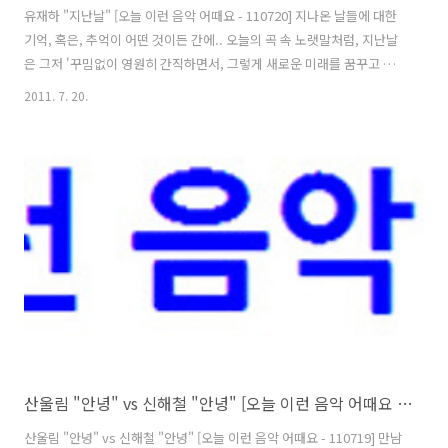
유재하 "지난날" [오늘 이런 음악 어때요 - 110720] 지나온 날들에 대한
기억, 혹은, 추억이 어떤 것이든 간에.. 오늘의 곡 속 노랫말처럼, 지난날
은 그저 '꾸밈없이 영원히 간직하면서, 그렇게 새로운 미래를 꿈꾸고 나
아가는 것'이 정답 아니겠나 싶습니다.^^ 그러나, 단지 내 기억 속 지난날
2011. 7. 20.
이기만 한 일이 아닌, 상대방이 존재하는 지난날이라면..? 그저 단순히
내 기억과 마음만 교과서처럼 바르고 긍정적으로 먹어본다고 해서 그렇
게 될리 없을 것이라는 현실을 떠올리고보면, '이런 이상적인 답이 반드
시 현실 속의 정답일 수는 없겠다'는 생각도 해볼 수 밖에 없는데요.;; 크
게 보아서는 국가와 국가 간의 일.., 작게 보아서는 개인과 개인 간의 일..
그 종류와 내용이야 무엇이 되었건 간에, 상대방이 ..
산울림 "안녕" vs 신해철 "안녕" [오늘 이런 음악 어때요 - 110719]
산울림 "안녕" vs 신해철 "안녕" [오늘 이런 음악 어때요 - 110719] 만남