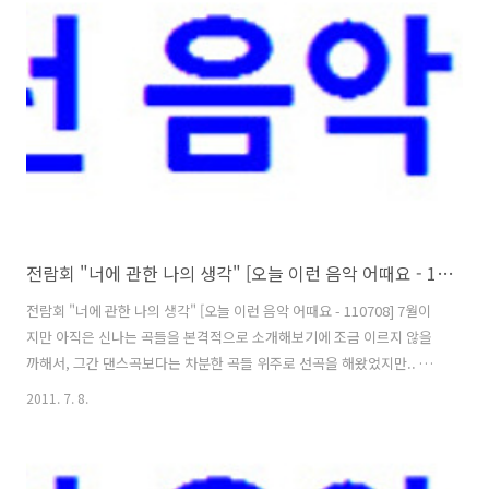
실, 봄이나 여름이어서 사랑에 관한 노래를 소개하기 적합하고, 가을이나
겨울은 사랑 노래와 어울리지 않는다고는 할 수 없겠지만.. 그래도 톡톡
튀고 발랄한 사랑 느낌의 노래라고 한다면, 역시나 1년 중에선 지금쯤이
가장 잘 어울리지 않을까 싶어서, 오늘은 그..
전람회 "너에 관한 나의 생각" [오늘 이런 음악 어때요 - 110708]
전람회 "너에 관한 나의 생각" [오늘 이런 음악 어때요 - 110708] 7월이
지만 아직은 신나는 곡들을 본격적으로 소개해보기에 조금 이르지 않을
까해서, 그간 댄스곡보다는 차분한 곡들 위주로 선곡을 해왔었지만.. 지
지난밤 평창동계올림픽 확정 장면을 보고난 후부터는 괜스레 기분이 살
2011. 7. 8.
짝 업 되는 것이, 곡 소개는 둘째치고 일단 저부터가 신나는 노래를 듣고
싶다는 생각이 들었습니다.^^ 그래서 선곡했던 어제의 곡이 룰라의 3!4!..
그리고 이어서 골라본 오늘의 곡이 바로 이 노래인데요. 전람회, 혹은, 김