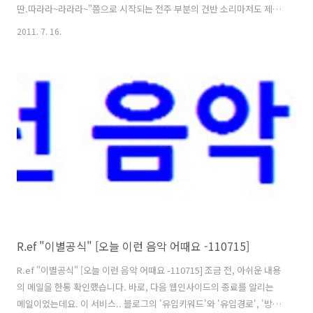
딴.따라라~라라라~"쯤으로 시작되는 전주 부분의 건반 소리마저도 제법
복고적인 느낌을 전하는 곡.. 더해서, 뮤비 속 유희열의 모습에서조차 세
2011. 7. 16.
련된 느낌보다는 조금은 촌스럽다하는 느낌이 먼저 느껴졌던 컨셉..; 그
렇게 토이의 "뜨거운 안녕"은 제법 올드하고 상당히 복고적이라는 첫 느
낌을 전해줍니다. 그러나 이 곡.. 단순히 그같은 첫느낌으로만 채워진 곡
은 아니었으니.. 노래를 다 듣고보면, 곡 전체에서 풍겨나왔던 풍성한 소
리가 주는 웅장함 같은 느낌도 받으실 수 있을 것 같고요. 무엇보다, 곡이
전하는 전체적인 기운 자체가.. 슬프고 힘든 이별 상황을 담은..
R.ef "이별공식" [오늘 이런 음악 어때요 -110715]
R.ef "이별공식" [오늘 이런 음악 어때요 -110715] 조금 전, 아쉬운 내용
의 메일을 한통 확인했습니다. 바로, 다음 웹인사이드의 종료를 알리는
메일이었는데요. 이 서비스.. 블로그의 '유입키워드'와 '유입경로', '방문