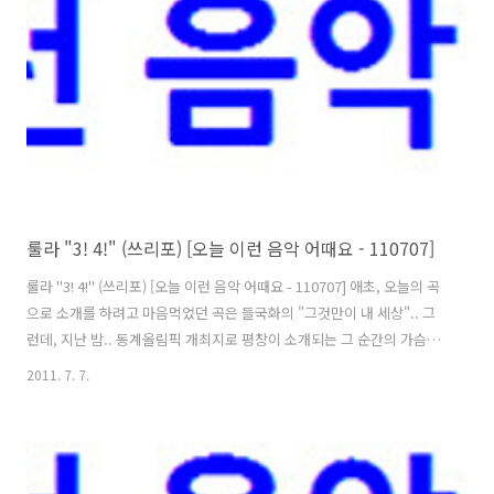
동률의 음악이라고 하면.. 많은 분들이 발라드, 혹은, 조금은 어두운 느낌
같은 이미지들부터 먼저 떠올리실 테지만.. 이 곡은 그런 이미지와는 조
금 달리, 상당히 경쾌하면서도 가벼운 느낌을 전하고 있어서,..
룰라 "3! 4!" (쓰리포) [오늘 이런 음악 어때요 - 110707]
룰라 "3! 4!" (쓰리포) [오늘 이런 음악 어때요 - 110707] 애초, 오늘의 곡
으로 소개를 하려고 마음먹었던 곡은 들국화의 "그것만이 내 세상".. 그
런데, 지난 밤.. 동계올림픽 개최지로 평창이 소개되는 그 순간의 가슴벅
참과 기쁨, 감동을 경험하고 보니, '오늘의 곡이야말로 이런 기분 좋은 느
2011. 7. 7.
낌과 조금이라도 더 맞닿아있는 그런 곡이어야겠다'는 생각이 절로 들었
습니다.^^ 그러면서 선곡을 다시 시작.. 그러나 문제는 마음과는 달리 소
개할만한 곡이 쉽사리 잘 떠오르지가 않더라는 건데요.;; 평소 대중가요
를 좋아하고 제법 많이 들어왔다고는 해도, 결국 제가 즐겨 듣곤 해왔던