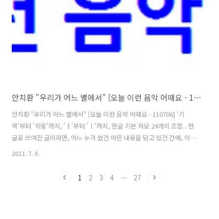
노래와 가수들은 한정되어 있다고 봐야 맞을 테고.. 게다가 이미 그 범위
내의 곡들은 왠만큼 소개가 된 상황이어서, 더더욱 ..
안치환 "우리가 어느 별에서" [오늘 이런 음악 어때요 - 110706]
안치환 "우리가 어느 별에서" [오늘 이런 음악 어때요 - 110706] '기
역'부터 '히읗'까지, 'ㅏ'부터 'ㅣ'까지, 한글 기본 자모 24개의 조합.. 한
글로 쓰여진 글이라면, 어느 누가 썼건 어떤 내용을 담고 있건 간에, 이 영
역은 벗어날 수 없는 것일텐데.. 그런데, 누가.. 무슨 생각으로.. 어떻게..
2011. 7. 6.
조합을 하느냐에 따라서, 완성된 결과물인 글은 참 많이도 차이가 납니
다. 많고많은 대중가요.. 그리고, 그 수만큼이나 많은 것이 노래 가사.. 그
1
2
3
4
···
27
런데, 어떤 노랫말은 듣고 있다보면 '이건 그야말로 한편의 멋진 시다' 싶
을 정도인데 반해, 또 어떤 노래 가사는 '듣는 사람의 손발이 다 오글거려
진다' 하는 느낌을 주기도 하는데요.; 오늘 소개할 이 곡은.. 멜로디 기타