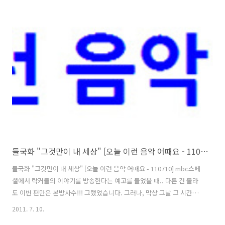
"사랑은 이별과 한패"라는 말과 함께, 사랑에 대한 회자정리를 설명해주
고 있는 오늘의 곡.. 사랑이 되었건, 우정이 되었건, 관계를 규정하기 어
려울만큼의 소소한 만남이 되었건 간에.. 만남, 그 시간 동안에는 이 좋은
관계가 영원히 지속될 것만 같지만.. 그러나 그 관계에도 대개는 유효기
간이란 것이 있어서, 종국에 가서는, 처음의 그 마음은 사그라들어가고
다만 정이 남아 그 자리를 채우게 되거나, 그마저도 없..
들국화 "그것만이 내 세상" [오늘 이런 음악 어때요 - 110710]
들국화 "그것만이 내 세상" [오늘 이런 음악 어때요 - 110710] mbc스페
셜에서 락커들의 이야기를 방송한다는 예고를 들었을 때.. 다른 건 몰라
도 이번 편만은 본방사수!!! 그랬었습니다. 그러나, 막상 그날 그 시간이
되었을 땐, 딴짓을 하느라 정신이 팔려서는 tv쪽은 생각도 못하고 있었다
2011. 7. 10.
가, 나중에 인터넷 실시간 순위에 이 주제와 관련한 키워드들이 뜨는 걸