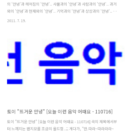
의 '안녕'과 헤어짐의 '안녕'.. 사물과의 '안녕'과 사람과의 '안녕'.. 과거
와의 '안녕'과 현재와의 '안녕'.. 기억과의 '안녕'과 상상과의 '안녕'.. 담
담한 '안녕'과, 사랑이 밑바탕에 깔린 '안녕'과, 미움이 밑바탕에 깔린 '안
2011. 7. 19.
녕'.. 상황에 등떠밀린 '안녕'과, 주체의 의지가 실린 '안녕'.. 이렇게 적어
놓고보니, 안녕이란 말의 뉘앙스와 의미라는 것.. 참으로 다양한 듯 느껴
집니다. 하나의 카테고리를 마무리하고 있는 단계.. 이 시점에서 가장 적
절할만한 곡들이 어떤 게 있을까 하다가 떠올린 노래가 산울림의 '안
녕'이었습니다. 그러면서 함께 떠올려진 곡이 또한, 신해철의 '안녕'이었
는데요. 그래서 이번 글은 이..
토이 "뜨거운 안녕" [오늘 이런 음악 어때요 - 110716]
토이 "뜨거운 안녕" [오늘 이런 음악 어때요 - 110716] 곡의 제목에서부
터 느껴지는 왠지모를 조금의 올드함..;; 게다가, "딴.따라~따라라라~