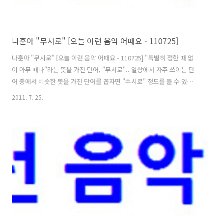
나훈아 "무시로" [오늘 이런 음악 어때요 - 110725]
나훈아 "무시로" [오늘 이런 음악 어때요 - 110725] "특별히 정한 때 없
이 아무 때나"라는 뜻을 가진 단어, "무시로".. 일상에서 자주 쓰이는 단
어 중에서 비슷한 뜻을 가진 단어를 꼽자면 "수시로" 정도를 들 수 있을
텐데요. 나훈아가 노래하는 "무시로", 그 속에는 과연 어떤 의미가 담겨
2011. 7. 25.
있을지.. 그럼, 오늘의 곡 소개로 바로 넘어가 보도록 하겠습니다.^^ 오
늘 이런 음악 어때요? 소개할 곡은 나훈아의 "무시로"입니다. "이미 와~
버린 이별인데~~ 슬퍼~도 울지~말아요~~"라는 노랫말로 시작되어, "무
시로~ 무시로~~ 그리울~ 때! 그때! 울어요~~"라는 후렴구 노랫말로 끝을
맺는 이 곡은.. '이별의 슬픔에도 울지 말고, 이별한 님을 미워도 말며, 그
저 참아두었다가.. 이별 그후, 순간순간..