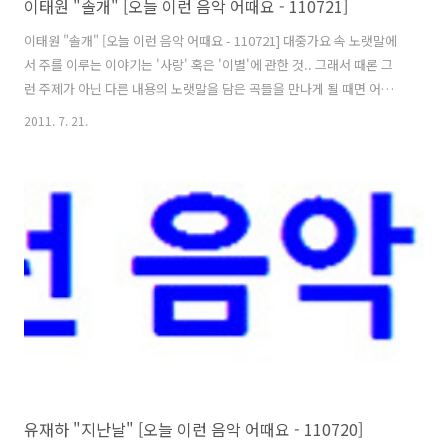
이태원 "솔개" [오늘 이런 음악 어때요 - 110721]
이태원 "솔개" [오늘 이런 음악 어때요 - 110721] 대중가요 속 노랫말에
서 주를 이루는 이야기는 '사랑' 혹은 '이별'에 관한 것.. 그래서 때론 그
런 주제가 아닌 다른 내용의 노랫말을 담은 곡들을 만나게 될 때면 어색
함까지 느끼게 됩니다. 그러나, 또 때론.. 사랑과 이별에 대해서가 아니
2011. 7. 21.
라, 인생을 노래하고 삶을 노래하면서 여러 유의미한 생각들을 담아내고
있는 노래들이 한없이 듣고 싶어질 때도 있는데요. 오늘 소개할 이 곡 역
시, 듣고 있다보면 여러 생각이 겹쳐드는.. 그러나 종국에 가서는 복잡한
마음과 머리 속을 정리하는데 도움이 될만한 그런 곡이 되겠습니다.^^
오늘 이런 음악 어때요? 골라본 곡은 이태원의 "솔개"입니다. "우리~는
말안하고 살수가 없나~ 날으는~ 솔개처럼~~ 소리없이 날아..
유재하 "지난날" [오늘 이런 음악 어때요 - 110720]