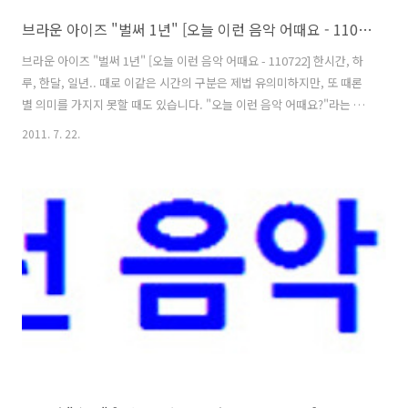
브라운 아이즈 "벌써 1년" [오늘 이런 음악 어때요 - 110722]
브라운 아이즈 "벌써 1년" [오늘 이런 음악 어때요 - 110722] 한시간, 하
루, 한달, 일년.. 때로 이같은 시간의 구분은 제법 유의미하지만, 또 때론
별 의미를 가지지 못할 때도 있습니다. "오늘 이런 음악 어때요?"라는 제
목으로 1년 365일, 그러니까 딱 365개의 곡 소개 포스팅을 해보자는 마
2011. 7. 22.
음을 먹은 후.. 이제, 이글까지 포함해서 3개4개의 글을 더 채우고 나면,
조금 많이 늦어지기는 했지만 애초의 목표는 달성이 되는 것일텐데요. 그
러나 이같이 눈에 보이는 어떤 결과물을 셈해볼 수 있는 경우가 아닌, 또
다른 경우라면..? 가령, 너무 기뻤던 어제의 기억이 물리적인 하루라는
시간이 흘렀다고 해서 완전히 사그라들고 말 것도 아닐테고, 그 반대로
어제 너무도 힘겨웠던 기억이 하루 혹은 한달이..