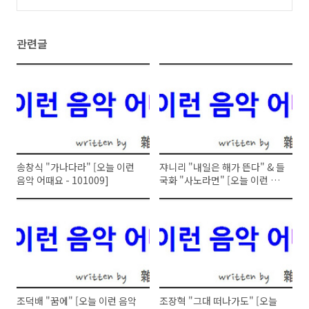
런 음악 어때요 - 101003]
(6)
관련글
송창식 "가나다라" [오늘 이런
쟈니리 "내일은 해가 뜬다" & 들
음악 어때요 - 101009]
국화 "사노라면" [오늘 이런 음
악 어때요 - 101008]
조덕배 "꿈에" [오늘 이런 음악
조장혁 "그대 떠나가도" [오늘