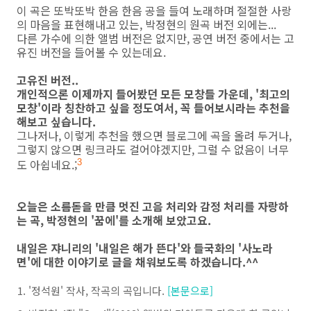
이 곡은 또박또박 한음 한음 공을 들여 노래하며 절절한 사랑
의 마음을 표현해내고 있는, 박정현의 원곡 버전 외에는...
다른 가수에 의한 앨범 버전은 없지만, 공연 버전 중에서는 고
유진 버전을 들어볼 수 있는데요.
고유진 버전..
개인적으론 이제까지 들어봤던 모든 모창들 가운데, '최고의
모창'이라 칭찬하고 싶을 정도여서, 꼭 들어보시라는 추천을
해보고 싶습니다.
그나저나, 이렇게 추천을 했으면 블로그에 곡을 올려 두거나,
그렇지 않으면 링크라도 걸어야겠지만, 그럴 수 없음이 너무
도 아쉽네요.;
3
오늘은 소름돋을 만큼 멋진 고음 처리와 감정 처리를 자랑하
는 곡, 박정현의 '꿈에'를 소개해 보았고요.
내일은 쟈니리의 '내일은 해가 뜬다'와 들국화의 '사노라
면'에 대한 이야기로 글을 채워보도록 하겠습니다.^^
'정석원' 작사, 작곡의 곡입니다.
[본문으로]