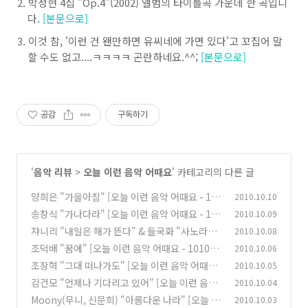
박정현 4집 "Op.4"(2002) 앨범의 타이틀곡 가운데 한 곡입니
다.
[본문으로]
이것 참, '이런 건 왠만하면 유씨네에 가면 있다'고 꼬집어 말
할 수도 없고....ㅋㅋㅋㅋ 곤란하네요.^^;
[본문으로]
공감
구독하기
'
음악 리뷰
>
오늘 이런 음악 어때요
' 카테고리의 다른 글
양희은 "가을아침" [오늘 이런 음악 어때요 - 101
2010.10.10
010]
송창식 "가나다라" [오늘 이런 음악 어때요 - 101
2010.10.09
(0)
009]
쟈니리 "내일은 해가 뜬다" & 들국화 "사노라면"
2010.10.08
(0)
[오늘 이런 음악 어때요 - 101008]
조덕배 "꿈에" [오늘 이런 음악 어때요 - 10100
2010.10.06
(2)
6]
조장혁 "그대 떠나가도" [오늘 이런 음악 어때요
2010.10.05
(2)
- 101005]
김건모 "언제나 기다리고 있어" [오늘 이런 음악
2010.10.04
(0)
어때요 - 101004]
Moony(무니, 신문희) "아름다운 나라" [오늘 이
2010.10.03
(0)