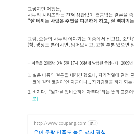
그렇지만 어쨌든,
사투리 시리즈와는 전혀 상관없이 뜬금없는 결론을 좀
"잘 삐끼는 사람은 주변을 피곤하게 하고, 잘 삐껴먹
그럼, 오늘의 사투리 이야기는 이쯤에서 접고요. 조만
(참, 경상도 분이시면, 읽어보시고, 고칠 부분 있으면 
-- 이글은 2009년 3월 5일 17시 06분에 발행된 글입니다. 2009년
실은 나름의 결론을 내리긴 했으나, 자기검열에 걸려 글로
코에 걸면 코걸이'인 지금이니,,, 자기검열을 하게 되는 
삐지다.. "뭔가를 엇비슷하게 자르다"라는 뜻의 표준어입
로]
http://www.coupang.com
광고
은어 쿠팡 만족도 높은 낚시 경험