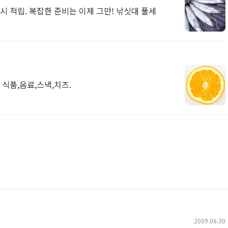
캐시 적립. 복잡한 준비는 이제 그만! 낚싯대 풀세
 식품,음료,스낵,치즈.
2009.06.30