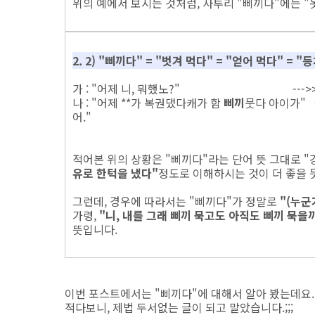
위의 예에서 보시는 것처럼, 사투리 "삐끼다"에는 "
2. 2) "삐끼다" = "벗겨 먹다" = "얻어 먹다" = "
가 : "어제 니, 뭐했노?" --->>> 
나 : "어제 **가 복권댔다캐가 함
삐끼
뭇다 아이가" 
어."
적어본 위의 상황은 "삐끼다"라는 단어 뜻 그대로 "
유로 한턱을 냈다"
정도로 이해하시는 것이 더 좋을 듯
그런데, 경우에 따라서는 "삐끼다"가 정말로
"(누군
가령,
"니, 내를 그래 삐끼 묵고도 아직도 삐끼 묵을
뜻입니다.
이번 포스트에서는 "삐끼다"에 대해서 알아 봤는데요.
적다보니, 제법 두서없는 글이 되고 말았습니다.;;;