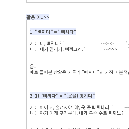
활용 예..>>
1. "삐끼다" = "삐치다"
가 : "니,
삐낀나
?" --->>> "너
나 : "내가 알라가.
삐끼그러
." --->>> "
음..
예로 들어본 상황은 사투리 "삐끼다"의 가장 기본적
2. 1) "삐끼다" = "(옷을) 벗기다"
가 : "아이고, 술냄시야. 야, 옷 좀
삐끼바라
." ---
나 : "야가 이래 무거분데, 내가 무슨 수로
삐끼노
?"