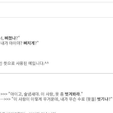
,
삐쳤냐
?"
내가 아이야?
삐치게
?"
인 뜻으로 사용된 예입니다.^^
>>> "아이고, 술냄새야. 이 사람, 옷 좀
벗겨봐라
."
 --->>> "이 사람이 이렇게 무거운데, 내가 무슨 수로 (옷을)
벗기냐
?"