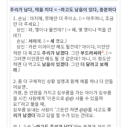
주리가 남다, 떡을 치다 = ~하고도 남음이 있다, 충분하다
1. 손님 : 아지매, 쪼매만 더 주이소. (-> 아주머니, 조금
만 더 주세요.)
상인 : 와, 멫이나 물낀데? (-> 왜, 몇 명이나 먹을 건
데?)
손님 :
서이
예. (->
세
명요.)
상인 : 카믄 이마이만 해도 될낀데? 아이다, 이만만
하믄 다 묵고도
주리가 남겠다
. 그만
부드러싸라
. (->
6
그러면 이만큼만 해도 될 것 같은데? 아니, 이 정도만
하면 다 먹고도
남음이 있겠다
. 그만
더 달라고 보채
라
.)
2. 좀 더 구체적인 상황 설명과 함께 예를 하나 더 만들
어보면..
가령, 돈 만원을 가지고 심부름을 가는 아이가 심부름
을 시킨 사람에게 '이돈으로 @@ 사올 수 있을까
요?'라고 물을 때,
심부름 보내는 사람이 '그돈만 하면 @@를 사고도
주
리가 남겠다
'라고 답을 할 수가 있는 건데요.
위 1, 2 속 '
~하고도 주리가 남다
'라는 표현과 거의 같