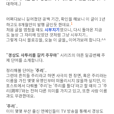
대하여..)
어쩌다보니 길어졌던 공백 기간, 확인을 해보니 이 글이 1년
하고도 8개월만의 발행 글인듯 한데요.
1
처음 글을 멈췄을 때도
시부지기
였으니, 다시 돌아온 지금
도 늘상 그 자리에 있었던 것처럼 그냥 시부지기..
그렇게 다시 블로깅을, 오늘 이 글을,, 이어가보려 합니다.^^
"
경상도 사투리를 갈키 주꾸마
" 시리즈의 마흔 일곱번째 주
제 단어를 소개합니다.
정리해볼 단어는 '
주리
'..
그런데 흔히들 주리라고 하면 사극의 한 장면, 혹은 주리라는
이름을 가진 몇몇 유명인부터 떠올리시지 않을까 싶지만, 이
포스트에서 다뤄볼 '주리'는 '주리를 틀다'라고 할 때의 그 '주
리(周牢)'와는 전혀 다른 의미를 가지고 있고, 또한 사람 이름
과도 무관한데요.
'
주리
'..
이미 몇몇 부산 출신 연예인들이 TV 방송을 통해서 경상도