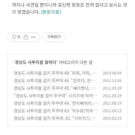
까지나 사견일 뿐이니까 공신력 등등은 전혀 없다고 보시는 것
이 맞겠습니다.
[본문으로]
5
구독하기
'
경상도 사투리를 말하다
' 카테고리의 다른 글
경상도 사투리를 갈키 주꾸마 48. '퍼뜩, 어뜩, 언
2013.08.09
능' 편..^^
경상도 사투리를 갈키 주꾸마 46. "전주다, 전줏
2011.12.06
(5)
다, 전주타, 전줏타" 편..^^
경상도 사투리를 갈키 주꾸마 45. "쌔리삣다, 쌔
2011.09.28
(21)
비릿다, 쌔삐릿다, 쌔고 쌨다" 편..^^
"경상도 사투리를 갈키 주꾸마" 시리즈에 적어본
2011.08.19
(2)
"경상도 사투리" 단어를 정리해 봅니다.^^
경상도 사투리를 갈키 주꾸마 44. '천지빼까리,
2011.08.19
(8)
천지삐까리, 천지다' 편..^^
경상도 사투리를 갈키 주꾸마 43. '억수로(억쑤
2011.08.12
(6)
로, 억발로)', '억시(어시)', '어구야꼬' 편..^^
경상도 사투리를 갈키 주꾸마. 42. "시부지기, 시
2010.02.23
(1)
부직이, 실찌기, 실찍이" 편..^^
(12)