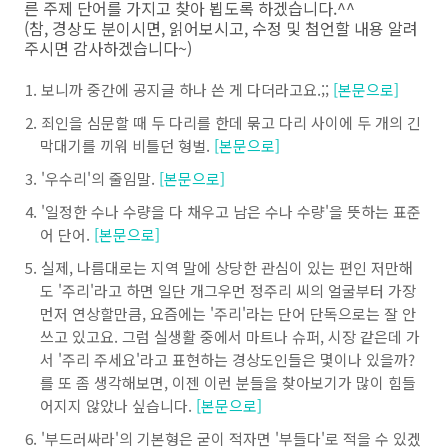
른 주제 단어를 가지고 찾아 뵙도록 하겠습니다.^^
(참, 경상도 분이시면, 읽어보시고, 수정 및 첨언할 내용 알려
주시면 감사하겠습니다~)
보니까 중간에 공지글 하나 쓴 게 다더라고요.;;
[본문으로]
죄인을 심문할 때 두 다리를 한데 묶고 다리 사이에 두 개의 긴
막대기를 끼워 비틀던 형벌.
[본문으로]
'우수리'의 줄임말.
[본문으로]
'일정한 수나 수량을 다 채우고 남은 수나 수량'을 뜻하는 표준
어 단어.
[본문으로]
실제, 나름대로는 지역 말에 상당한 관심이 있는 편인 저만해
도 '주리'라고 하면 일단 개그우먼 정주리 씨의 얼굴부터 가장
먼저 연상할만큼, 요즘에는 '주리'라는 단어 단독으로는 잘 안
쓰고 있고요. 그럼 실생활 중에서 마트나 슈퍼, 시장 같은데 가
서 '주리 주세요'라고 표현하는 경상도인들은 몇이나 있을까?
를 또 좀 생각해보면, 이젠 이런 분들을 찾아보기가 많이 힘들
어지지 않았나 싶습니다.
[본문으로]
'부드러싸라'의 기본형은 굳이 적자면 '부들다'로 적을 수 있겠