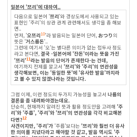
일본어 '쯔리'에 대하여..
다음으로 일본어 '
쯔리
'와 경상도에서 사용되고 있는
표현인 '주리'의 상관 관계 관련해서도 생각을 좀 해보
면..
먼저, '
오쯔리
'라 발음되는 일본어 단어,
おつり
의
10
뜻은 '
거스름돈
'..
그런데 여기서 '오'는 별다른 의미가 없는 접두사 정도
라고 본다면,
결국 -일본어에 '잔돈'이라는 뜻을 가진
'쯔리'
라는 발음의 단어가 존재한다-는 건데,
11
여기까지 전제를 깔고서
'쯔리'와 '주리'의 연관성을
생각해보면, 이는 '동일한 뜻'에 '유사한 발음'까지라
고 볼 수 있지 않겠나라는 것입니다.
그럼 이제, 이런 정도의 두가지 가능성을 놓고서
나름의
결론을 좀 내려봐야겠는데요.
단순히, 현재까지 알려진 뜻과 활용 정도만을 고려해
'주
리'와 '주릅', '주리'와 '쯔리'의 연관성을 각각 비교해본
다면?
12
사견이지만, '주리'가
'주릅'보다는
'쯔리'와 훨씬 더 유사
한 의미를 지녔다라고 해야할 것 같고, 발음 역시도 '주