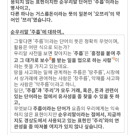
용되지 않는 표현이지만 순우리말 단어인 '주릅'이라는
명사이고,
다른 하나는 거스름돈이라는 뜻의 일본어 '오쯔리'의 약
어인 '쯔리'였습니다.
순우리말 '주릅'에 대하여..
그렇다면 '주릅'이라는 단어의 뜻은 정확히 무엇이며,
활용은 어떤 식으로 되는가?
우리말 사전을 보면 찾아지는 '
주릅
'은 '
흥정을 붙여 주
고 그 대가로 보수
를 받는 일을 업으로 하는 사람
'
이
8
9
라는 뜻을 가지고 있는데요.
땅을 사고파는 일에 관계하는 주릅은 '땅주릅', 시장에
서 상거래에 관여하는 사람은 '장주릅', 약재를 사고파
는 사람은 '약주릅'이라고 하니,
일단,
'주릅'과 '주리'가 모두 거래, 혹은, 돈과 관련이
있는 단어라는 점에서 유사성을 좀 찾을 수 있을 듯 하
고,
무엇보다
주릅이라는 단어가
요즘의 우리에게는 익숙
하지 않은 표현이지만
순우리말이라는 점에서, 지금까
지도 경상도에서 사용되고 있는 표현인 '주리'와의 연
관성을 좀 따져볼 여지가 있지 않나 싶습니다.