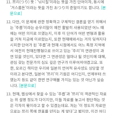
쯔리(つり) 뜻 : '낚시질'이라는 뜻을 가진 단어이자, 동시에
'거스름돈'이라는 뜻을 가진 おつり의 준말이기도 합니다.
[본
문으로]
다만, 이 문제에 관한 정확하고 구체적인 결론을 얻기 위해서
는 '주릅'이라는 순우리말이 예전 활발히 사용되었던 어느 때
에는 어떤 의미로 쓰였는지, 이후 이 단어가 어떤 변형과 활용
을 거쳐 지금에 이르렀는지, 또한 현재에와서는 거의 잊혀지다
시피한 단어가 된 '주릅'과 현재 시점에서도 어느 특정 지역에
서 여전히 현재진행형으로 쓰이고 있는 '주리'의 연관성이 과
연 있을 것인지, 있다면 그 연관성은 얼마나 될 것인지에 대해,
관심 갖는 전문가의 심도 깊은 연구가 이루어져야겠고요. 또
한, 모르긴 하지만 우리와 일본의 언어적 유사성도 상당할 것
이라고 본다면, 일본어 '쯔리'의 기원은 어디인지, 언제부터 쓰
였는지 등도 같이 한번 연구해볼 가치는 있는 것 아닌가 싶습
니다.
[본문으로]
현재, 웹상에서 찾을 수 있는 '주릅'과 '쯔리'의 객관적인 자료
는 위 설명 정도가 다이지만, 이들 자료를 놓고서 판단하는 것
은 각자의 몫이라고 할 수 있겠는데요. 저는 '이 정도의 자료만
으로는 쯔리 쪽에 한표를 던지는 게 맞다'고 봤지만, 이건 어디