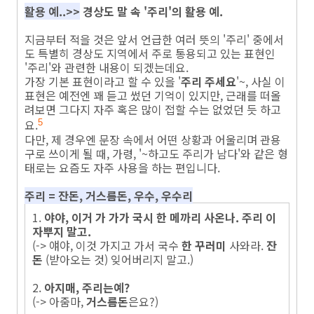
활용 예..>>
경상도 말 속 '주리'의 활용 예.
지금부터 적을 것은 앞서 언급한 여러 뜻의 '주리' 중에서
도 특별히 경상도 지역에서 주로 통용되고 있는 표현인
'주리'와 관련한 내용이 되겠는데요.
가장 기본 표현이라고 할 수 있을 '
주리 주세요
'~, 사실 이
표현은 예전엔 꽤 듣고 썼던 기억이 있지만, 근래를 떠올
려보면 그다지 자주 혹은 많이 접할 수는 없었던 듯 하고
요.
5
다만, 제 경우엔 문장 속에서 어떤 상황과 어울리며 관용
구로 쓰이게 될 때, 가령, '~하고도 주리가 남다'와 같은 형
태로는 요즘도 자주 사용을 하는 편입니다.
주리 = 잔돈, 거스름돈, 우수, 우수리
1.
야야, 이거 가 가가 국시 한 메까리 사온나. 주리 이
자뿌지 말고.
(-> 얘야, 이것 가지고 가서 국수
한 꾸러미
사와라.
잔
돈
(받아오는 것) 잊어버리지 말고.)
2.
아지매, 주리는예?
(-> 아줌마,
거스름돈
은요?)