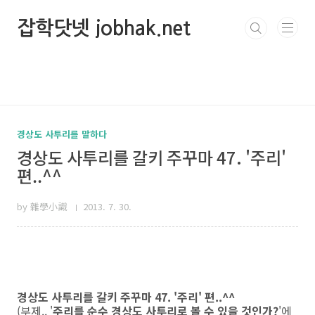
본문 바로가기
잡학닷넷 jobhak.net
경상도 사투리를 말하다
경상도 사투리를 갈키 주꾸마 47. '주리'
편..^^
by 雜學小識
2013. 7. 30.
경상도 사투리를 갈키 주꾸마 47. '주리' 편..^^
(부제.. '
주리를 순수 경상도 사투리로 볼 수 있을 것인가?
'에