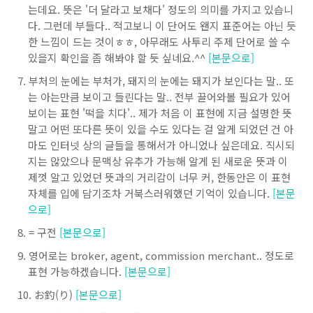
는데요. 뜻은 '더 달라고 보채다' 정도의 의미를 가지고 있습니
다. 그런데 부들다.. 적고보니 이 단어도 왠지 표준어는 아닌 듯
한 느낌이 드는 것이ㅎㅎ, 아무래도 사투리 주제 단어로 쓸 수
있을지 확인을 좀 해봐야 할 듯 싶네요.^^
[본문으로]
부처의 눈에는 부처가, 돼지의 눈에는 돼지가 보인다는 말.. 또
는 아는만큼 보이고 들린다는 말.. 전부 끌어와볼 필요가 있어
보이는 표현 '떡을 치다'.. 제가 처음 이 표현에 지금 설명한 뜻
말고 어떤 또다른 뜻이 있을 수도 있다는 걸 알게 되었던 건 아
마도 인터넷 상의 글들을 통해서가 아니었나 싶은데요. 직시되
지는 않았으나 문맥상 유추가 가능해 알게 된 새로운 뜻과 이
제껏 알고 있었던 뜻과의 거리감이 너무 커, 한동안은 이 표현
자체를 입에 담기조차 거북스러워했던 기억이 있습니다.
[본문
으로]
= 구전
[본문으로]
영어로는 broker, agent, commission merchant.. 정도로
표현 가능하겠습니다.
[본문으로]
お釣(り)
[본문으로]