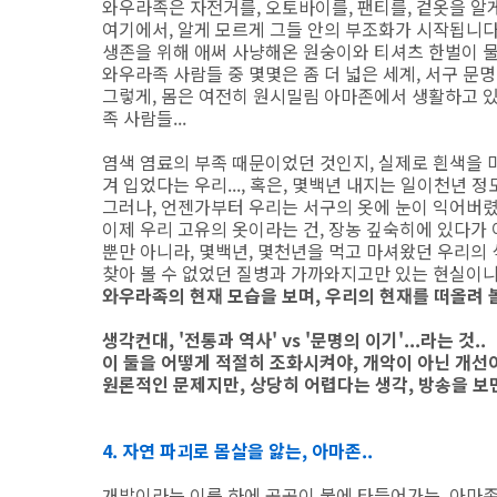
와우라족은 자전거를, 오토바이를, 팬티를, 겉옷을 알
여기에서, 알게 모르게 그들 안의 부조화가 시작됩니다
생존을 위해 애써 사냥해온 원숭이와 티셔츠 한벌이 
와우라족 사람들 중 몇몇은 좀 더 넓은 세계, 서구 문
그렇게, 몸은 여전히 원시밀림 아마존에서 생활하고 있
족 사람들...
염색 염료의 부족 때문이었던 것인지, 실제로 흰색을 
겨 입었다는 우리..., 혹은, 몇백년 내지는 일이천년 정
그러나, 언젠가부터 우리는 서구의 옷에 눈이 익어버렸
이제 우리 고유의 옷이라는 건, 장농 깊숙히에 있다가 
뿐만 아니라, 몇백년, 몇천년을 먹고 마셔왔던 우리의
찾아 볼 수 없었던 질병과 가까와지고만 있는 현실이니.
와우라족의 현재 모습을 보며, 우리의 현재를 떠올려 
생각컨대, '전통과 역사' vs '문명의 이기'...라는 것..
이 둘을 어떻게 적절히 조화시켜야, 개악이 아닌 개선이 
원론적인 문제지만, 상당히 어렵다는 생각, 방송을 보
4. 자연 파괴로 몸살을 앓는, 아마존..
개발이라는 이름 하에 곳곳이 불에 타들어가는, 아마존의