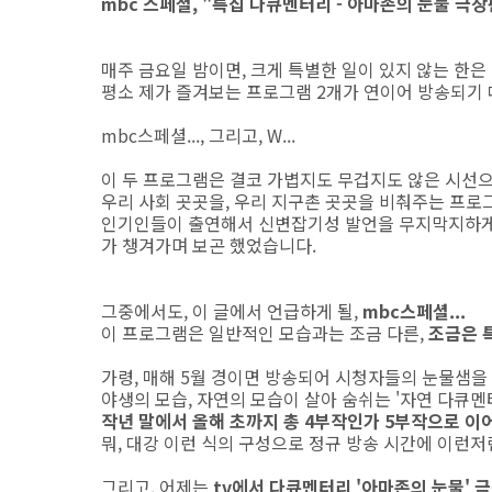
mbc 스페셜, "특집 다큐멘터리 - 아마존의 눈물 극장판"
매주 금요일 밤이면, 크게 특별한 일이 있지 않는 한은
평소 제가 즐겨보는 프로그램 2개가 연이어 방송되기
mbc스페셜..., 그리고, W...
이 두 프로그램은 결코 가볍지도 무겁지도 않은 시선으
우리 사회 곳곳을, 우리 지구촌 곳곳을 비춰주는 프로
인기인들이 출연해서 신변잡기성 발언을 무지막지하게
가 챙겨가며 보곤 했었습니다.
그중에서도, 이 글에서 언급하게 될,
mbc스페셜...
이 프로그램은 일반적인 모습과는 조금 다른,
조금은 
가령, 매해 5월 경이면 방송되어 시청자들의 눈물샘을 
야생의 모습, 자연의 모습이 살아 숨쉬는 '자연 다큐멘
작년 말에서 올해 초까지 총 4부작인가 5부작으로 이어져
뭐, 대강 이런 식의 구성으로 정규 방송 시간에 이런
그리고, 어제는
tv에서 다큐멘터리 '아마존의 눈물' 