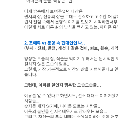
"아마존의 눈물, 극장판" 편..
어제 방송에서 보여주었던 대상은
원시의 삶, 전통의 삶을 그대로 간직하고 고수한 채 살
원시 밀림 속에서 문명의 이기를 맛보기 시작하면서부터
이렇게 서로 다른 삶의 방식을 택하고 있는, 아마존 
2. 조예족 vs 문명 속 현대인인 나..
(부제 - 진화, 발전, 개선과 같은 것이, 퇴보, 훼손,
엉성한 모습의 집, 식솔을 먹이기 위해서는 원시적인 모
걸치지 않은 모습의 알몸..
그렇게, 가장 기본적으로 인간의 삶을 지탱해준다고 알
습니다.
그런데, 어찌된 일인지 행복한 모습모습들...
이유를 알 수 없다고 하면서도, 선조 대대로 이어져왔
사람들...
숫자를 세지 않기에, 나이를 모르는 사람들..
이웃의 불만을 간지럼태우기로 잠재우는 모습...
그리고, 자신들의 부족 내에는 소유욕이라는 것이 애