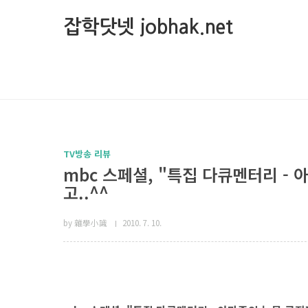
본문 바로가기
잡학닷넷 jobhak.net
TV방송 리뷰
mbc 스페셜, "특집 다큐멘터리 - 아
고..^^
by 雜學小識
2010. 7. 10.