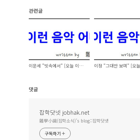
관련글
이문세 "빗속에서" [오늘 이런 음악 어때요 - 101020]
댓글
잡학닷넷 jobhak.net
雜學小識(잡학소식)'s blog::잡학닷넷
구독하기