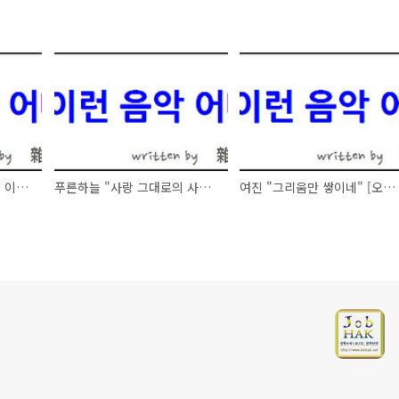
이정 "그대만 보며" [오늘 이런 음악 어때요 - 101019]
푸른하늘 "사랑 그대로의 사랑" [오늘 이런 음악 어때요 - 101016]
여진 "그리움만 쌓이네" [오늘 이런 음악 어때요 - 101015]