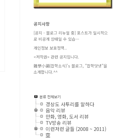
공지사항
[공지 - 블로그 리뉴얼 중] 포스트가 일시적으
로 비공개 상태일 수 있습⋯
개인정보 보호정책..
<저작권> 관련 공지입니다.
雜學小識(잡학소식)'s 블로그, "잡학닷넷"을
소개합니다.^^
분류 전체보기
경상도 사투리를 말하다
음악 리뷰
만화, 영화, 도서 리뷰
TV방송 리뷰
이런저런 글들 (2008 ~ 2011)
空