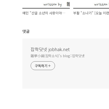
예민 "산골 소년의 사랑이야기" [오늘 이런 음악 어때요 - 100701]
댓글
잡학닷넷 jobhak.net
雜學小識(잡학소식)'s blog::잡학닷넷
구독하기