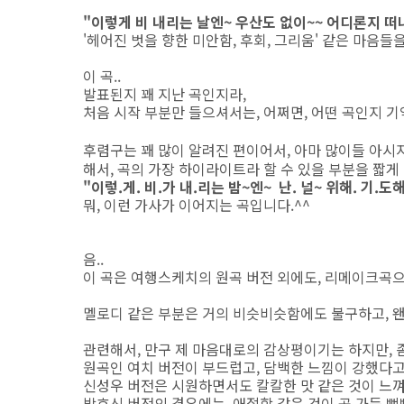
"이렇게 비 내리는 날엔~ 우산도 없이~~ 어디론지 떠
'헤어진 벗을 향한 미안함, 후회, 그리움' 같은 마음들
이 곡..
발표된지 꽤 지난 곡인지라,
처음 시작 부분만 들으셔서는, 어쩌면, 어떤 곡인지 기
후렴구는 꽤 많이 알려진 편이어서, 아마 많이들 아시
해서, 곡의 가장 하이라이트라 할 수 있을 부분을 짧게
"이렇.게. 비.가 내.리는 밤~엔~ 난. 널~ 위해. 기.도해
뭐, 이런 가사가 이어지는 곡입니다.^^
음..
이 곡은 여행스케치의 원곡 버전 외에도, 리메이크곡으
멜로디 같은 부분은 거의 비슷비슷함에도 불구하고, 왠
관련해서, 만구 제 마음대로의 감상평이기는 하지만, 
원곡인 여치 버전이 부드럽고, 담백한 느낌이 강했다고
신성우 버전은 시원하면서도 칼칼한 맛 같은 것이 느껴
박효신 버전의 경우에는, 애절함 같은 것이 곡 가득 뻑