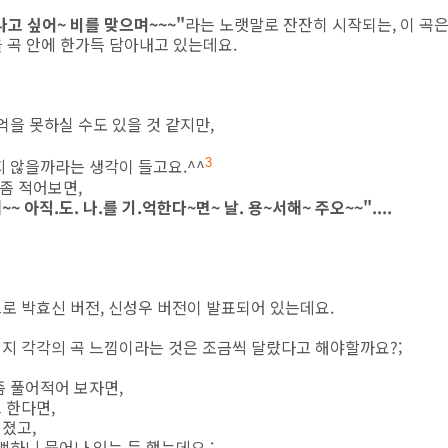
나고 싶어~ 비를 맞으며~~~"
라는 노랫말로 잔잔히 시작되는, 이 곡
을 곡 안에 한가득 담아내고 있는데요.
억을 못하실 수도 있을 것 같지만,
지 않을까라는 생각이 들고요.^^
3
 좀 적어보면,
~~ 아직.도. 나.를 기.억한다~면~ 날. 용~서해~ 주오~~"....
로 박효신 버전, 신성우 버전이 발표되어 있는데요.
지 각각의 곡 느낌이라는 것은 조금씩 달랐다고 해야할까요?;
좀 풀어적어 보자면,
 한다면,
졌고,
뻑하니 묻어나 있는 듯 했는데요.;