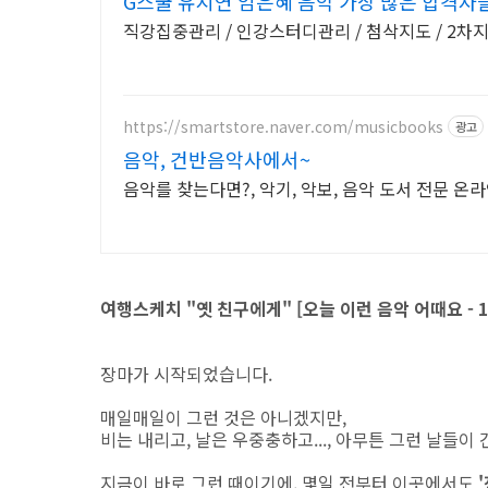
G스쿨 유지연 임은혜 음악 가장 많은 합격자
직강집중관리 / 인강스터디관리 / 첨삭지도 / 2차
https://smartstore.naver.com/musicbooks
광고
음악, 건반음악사에서~
음악를 찾는다면?, 악기, 악보, 음악 도서 전문 온
여행스케치 "옛 친구에게" [오늘 이런 음악 어때요 - 10
장마가 시작되었습니다.
매일매일이 그런 것은 아니겠지만,
비는 내리고, 날은 우중충하고..., 아무튼 그런 날들이 
지금이 바로 그런 때이기에, 몇일 전부터 이곳에서도