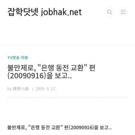
본문 바로가기
잡학닷넷 jobhak.net
TV방송 리뷰
불만제로, "은행 동전 교환" 편
(20090916)을 보고..
by 雜學小識
2009. 9. 17.
불만제로, "은행 동전 교환" 편(20090916)을 보고..