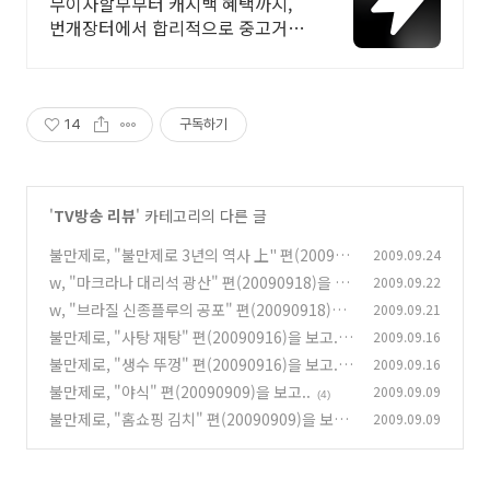
중고거래
무이자할부부터 캐시백 혜택까지,
번개장터에서 합리적으로 중고거래
하세요 전국 각지에서 올라오는 전
국구 최다 상품 매일 10만 개 이상의
신규 상품 업로드
14
구독하기
'
TV방송 리뷰
' 카테고리의 다른 글
불만제로, "불만제로 3년의 역사 上" 편(200909
2009.09.24
23)을 보고..
w, "마크라나 대리석 광산" 편(20090918)을 보
2009.09.22
(6)
고..
w, "브라질 신종플루의 공포" 편(20090918)을
2009.09.21
(0)
보고..
불만제로, "사탕 재탕" 편(20090916)을 보고..
2009.09.16
(0)
불만제로, "생수 뚜껑" 편(20090916)을 보고..
2009.09.16
(0)
불만제로, "야식" 편(20090909)을 보고..
2009.09.09
(2)
(4)
불만제로, "홈쇼핑 김치" 편(20090909)을 보
2009.09.09
고..
(2)