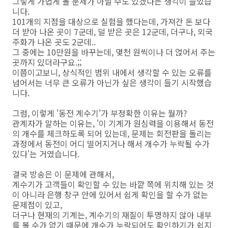
그렇게 가볍게 볼 문제가 아닐 수도 있겠다는 생각이 들었습
니다.
101개의 지점을 대상으로 실험을 했다는데, 가져간 돈 보다
더 받아 나온 곳이 7군데, 덜 받은 곳은 12군데, 더구나, 외국
주화가 나온 곳도 2군데..
그 중에는 10만원을 바꾸는데, 몇천 원씩이나 더 얹어서 주는
곳까지 있더라구요.;;
이쯤이고보니, 상식적인 범위 내에서 생각할 수 있는 오류를
넘어서는 너무 큰 오류가 아닌가 싶은 생각이 들기 시작했습
니다.
그럼, 이렇게 '동전 계수기'가 부정확한 이유는 뭘까?
관계자가 말하는 이유는, '이 기계가 원심력을 이용해서 동전
의 개수를 체크하도록 되어 있는데, 문제는 회전판을 돌리는
과정에서 동전이 어디 떨어지거나 해서 개수가 누락될 수가
있다'는 거였습니다.
결국 방송은 이 문제에 관해서,
계수기가 고객들이 확인할 수 있는 바깥 쪽에 위치해 있는 것
이 아니라 은행 창구 안에 있어서 쉽게 확인을 할 수가 없는
문제점이 있고,
더구나 현재의 기계는, 계수기의 재질이 투명하지 않아 내부
를 볼 수가 없기 때문에 개수가 누락되어도 확인하기가 쉽지