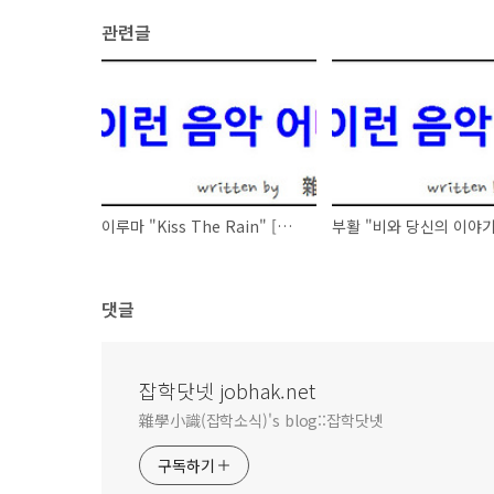
관련글
이루마 "Kiss The Rain" [오늘 이런 음악 어때요 - 100705]
댓글
잡학닷넷 jobhak.net
雜學小識(잡학소식)'s blog::잡학닷넷
구독하기