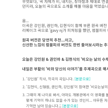
무엇보다, '곡 자체가 비, 내지는, 장마철과 제대로 
던지라, 오늘의 곡으로도 소개를 해볼 마음을 먹었습니
음...
이곡은 강인원, 권인하, 김현식이 함께 부른 원곡 버전
리메이크 곡으로 'gavy nj가 피처링을 했던, 럼블피쉬 버
원곡 버전은 당연히 추천...이고,
신선한 느낌의 럼블피쉬 버전도 한번 들어보시라는 추
오늘은 강인원 & 권인하 & 김현식의 '비오는 날의 수
내일은 부활의 '비와 당신의 이야기'를 주제곡으로 해
'강인원' 작사, 작곡의 곡입니다.
[본문으로]
'김현식, 신형원, 권인하, 강인원'이 참여한 '비오는날의 
그때의 제 나이로 봐서, 아마도 개봉관에서 이 영화를 
렇게 기억이 하나도 없을 수가 있는 것인지... 아무튼 저
기억만 남아 있습니다.;;
[본문으로]