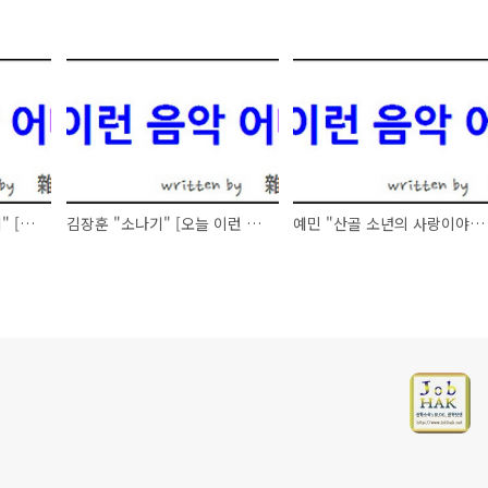
부활 "비와 당신의 이야기" [오늘 이런 음악 어때요 - 100704]
김장훈 "소나기" [오늘 이런 음악 어때요 - 100702]
예민 "산골 소년의 사랑이야기" [오늘 이런 음악 어때요 - 100701]