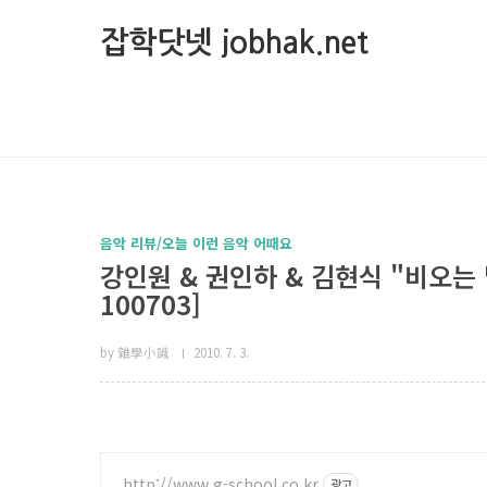
본문 바로가기
잡학닷넷 jobhak.net
음악 리뷰/오늘 이런 음악 어때요
강인원 & 권인하 & 김현식 "비오는 
100703]
by 雜學小識
2010. 7. 3.
http://www.g-school.co.kr
광고