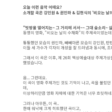
오늘 이런 음악 어때요?
소개할 곡은 강인원 & 권인하 & 김현식의 '비오는 날
"빗방울 떨어지는~ 그 거리에 서서~~ 그대 숨소리~ 
동명의 영화, "비오는 날의 수채화"의 주제곡이었는데
퉁퉁했던 모습의 권인하, 빼빼마른 모습의 강인원, 탄탄하
이들 세 가수가 각자의 개성을 잘 드러냄과 동시에, 조
그래서 이 곡은 이후, 제 26회 백상예술대상 주제가상을
했었습니다.
음... 그런데요.
이 곡이 영화 주제가인 것도 기억이 나고, 곡을 불렀던
데,
이상하리만큼 영화 자체에 대한 기억은 너무 흐릿하네요
그러나 아무튼, 이 곡..
한때 워낙에 크게 히트했던 곡이고,