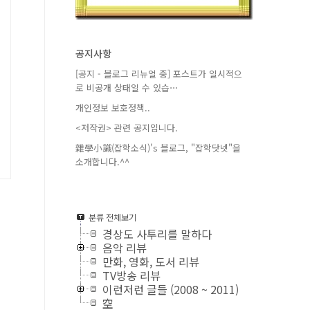
공지사항
[공지 - 블로그 리뉴얼 중] 포스트가 일시적으
로 비공개 상태일 수 있습⋯
개인정보 보호정책..
<저작권> 관련 공지입니다.
雜學小識(잡학소식)'s 블로그, "잡학닷넷"을
소개합니다.^^
분류 전체보기
경상도 사투리를 말하다
음악 리뷰
만화, 영화, 도서 리뷰
TV방송 리뷰
이런저런 글들 (2008 ~ 2011)
空