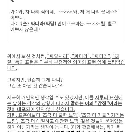
가 : 와, 자 다리 직이네. --->>> 와, 저 애 다리 끝내주게
이쁘네.
나 : 뭐슬?
짜다라(짜달)
안이쁘구마는. --->>> 뭘,
별로
예쁘지 않은데?
위에서 보신 것처럼,
"짜달시리", "짜다라", "짜다리", "짜
달" 등의 표현은 다분히 부정적인 의미의 표현 임에 틀림없습
니다.
그렇지만, 단순히 그게 다냐?
그건 또 아닌 것 같습니다.^^
지극히 개인적인 생각일 수도 있겠지만, 이들
사투리 표현에
는 말하는 각각의 상황에 따라서
말하는 이의 "감정"이라는
것이 내포
되어 있지 않나 싶습니다.
가령, 표준어보다 '조금 더 쿨한 느낌', '조금 더 거들먹거리는
느낌', '조금 더 애절하고 애잔한 느낌' 같은 것들이 묻어있는
것이 아닌가라는 생각이 듭니다. (
이와 관련해서는, 제가 위