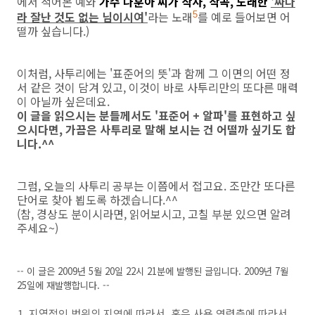
에서 적어본 예와
가수 나훈아 씨가 작사, 작곡, 노래한
'짜다
라 잘난 것도 없는 님이시여'
라는 노래
를 예로 들어보면 어
5
떨까 싶습니다.)
이처럼, 사투리에는 '표준어의 뜻'과 함께 그 이면의 어떤 정
서 같은 것이 담겨 있고, 이것이 바로 사투리만의 또다른 매력
이 아닐까 싶은데요.
이 글을 읽으시는 분들께서도 '표준어 + 알파'를 표현하고 싶
으시다면, 가끔은 사투리로 말해 보시는 건 어떨까 싶기도 합
니다.^^
그럼, 오늘의 사투리 공부는 이쯤에서 접고요. 조만간 또다른
단어로 찾아 뵙도록 하겠습니다.^^
(참, 경상도 분이시라면, 읽어보시고, 고칠 부분 있으면 알려
주세요~)
-- 이 글은 2009년 5월 20일 22시 21분에 발행된 글입니다. 2009년 7월
25일에 재발행합니다. --
지엽적인 범위의 지역에 따라서, 혹은 사용 연령층에 따라서,