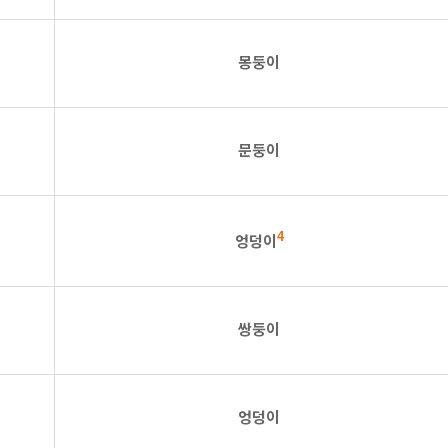
몽둥이
문둥이
엉덩이
4
쌍둥이
엉덩이