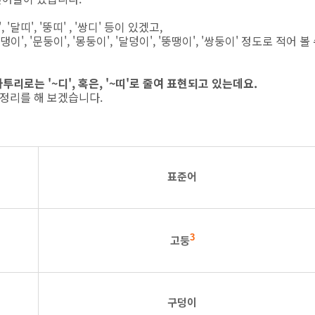
, '달띠', '뚱띠' , '쌍디' 등이 있겠고,
', '문둥이', '몽둥이', '달덩이', '뚱땡이', '쌍둥이' 정도로 적어 볼
 사투리로는 '~디', 혹은, '~띠'로 줄여 표현되고 있는데요.
 정리를 해 보겠습니다.
표준어
고둥
3
구덩이