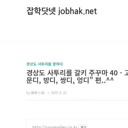
본문 바로가기
잡학닷넷 jobhak.net
경상도 사투리를 말하다
경상도 사투리를 갈키 주꾸마 40 - 고
문디, 방디, 쌍디, 엉디" 편..^^
by 雜學小識
2009. 8. 25.
http://snowvalley.co.kr
광고