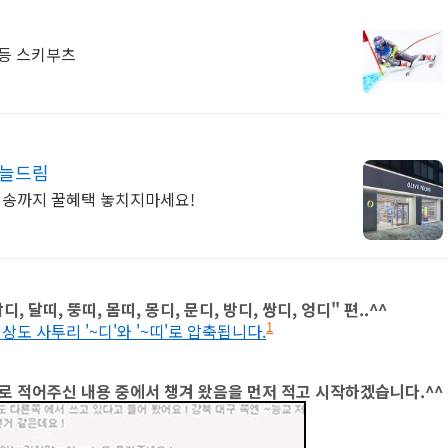
 등 스키부츠
오늘드림
일배송까지 꿀혜택 놓치지마세요!
, 달띠, 뚱띠, 몸띠, 몽디, 문디, 방디, 쌍디, 엉디" 편..^^
 경상도 사투리 '~디'와 '~띠'로 압축됩니다.
1
로 적어주신 내용 중에서 챙겨 왔음을 먼저 적고 시작하겠습니다.^^