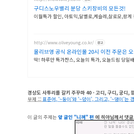
구디스노우밸리 분당 스키장비의 모든것!
이월특가 할인, 아토믹,달벨로,케슬레,살로모,랑게
http://www.oliveyoung.co.kr/
광고
올리브영 공식 온라인몰 20시 이전 주문은 
딱! 하루만 특가찬스, 오늘의 특가, 오늘드림 당
경상도 사투리를 갈키 주꾸마 40 - 고디, 구디, 궁디, 깜디
부제 :::
표준어, '~둥이'와 '~덩이', 그리고, '~댕이'는
이 글의 주제는
앞 글인 "니껴" 편
에 히야님께서 댓글