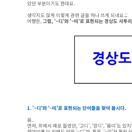
았던 부분이기도 한데요.
생각지도 않게 이렇게 관련 글을 하나 쓰게 되네요.;;
어쨌든,
그럼, '~디'와 '~띠'로 표현되는 경상도 사투
1. '~디'와 '~띠'로 표현되는 단어들을 찾아 봅시다.
음..
먼저, 위에서 예로 들었던, '고디', '깜디', '몸띠'도 있지
찾아보면 이 외에도 많은 '~디'자, 혹은, '~띠'자 돌림