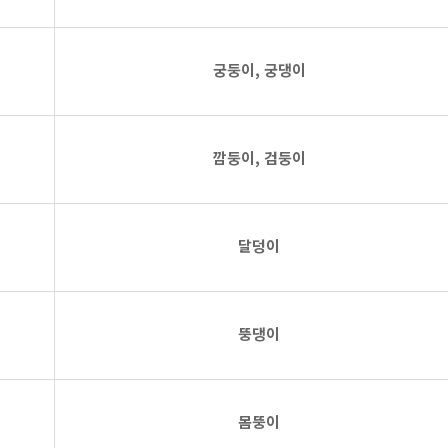
궁둥이, 궁댕이
깜둥이, 검둥이
달덩이
뚱댕이
몸뚱이