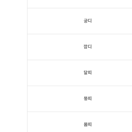
궁디
깜디
달띠
뚱띠
몸띠