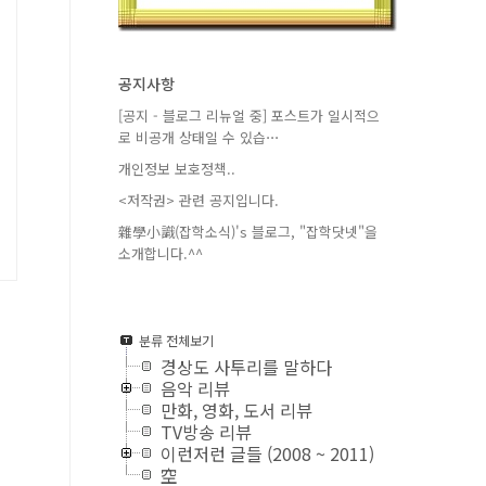
공지사항
[공지 - 블로그 리뉴얼 중] 포스트가 일시적으
로 비공개 상태일 수 있습⋯
개인정보 보호정책..
<저작권> 관련 공지입니다.
雜學小識(잡학소식)'s 블로그, "잡학닷넷"을
소개합니다.^^
분류 전체보기
경상도 사투리를 말하다
음악 리뷰
만화, 영화, 도서 리뷰
TV방송 리뷰
이런저런 글들 (2008 ~ 2011)
空