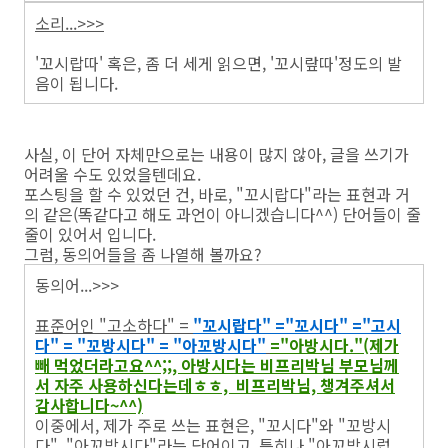
소리...>>>
'꼬시랍따' 혹은, 좀 더 세게 읽으면, '꼬시랖따'정도의 발
음이 됩니다.
사실, 이 단어 자체만으로는 내용이 많지 않아, 글을 쓰기가
어려울 수도 있었을텐데요.
포스팅을 할 수 있었던 건, 바로, "꼬시랍다"라는 표현과 거
의 같은(똑같다고 해도 과언이 아니겠습니다^^) 단어들이 줄
줄이 있어서 입니다.
그럼, 동의어들을 좀 나열해 볼까요?
동의어...>>>
표준어인 "고소하다" =
"꼬시랍다" ="꼬시다" ="고시
다" = "꼬방시다" = "아꼬방시다"
="아방시다."(제가
빼 먹었더라고요^^;;, 아방시다는 비프리박님 부모님께
서 자주 사용하신다는데ㅎㅎ, 비프리박님, 챙겨주셔서
감사합니다~^^)
이중에서, 제가 주로 쓰는 표현은, "꼬시다"와 "꼬방시
다", "아꼬방시다"라는 단어이고, 특히나 "아꼬방시럽