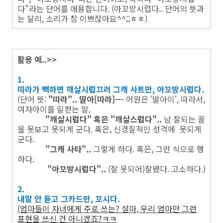
다"라는 단어를 애용합니다. (아꼬방시럽다.. 단어의 뜻과
는 달리, 소리가 참 이쁘잖아요^^;;ㅎㅎ)
활용 예..>>
1.
따라가 뻑하면 깨살시럽끄러 그캐 사트만, 아꼬방시럽다.
(단어 뜻:
"따라".. 딸아[따라]---
어원은 '딸아이', 따라서,
여자아이를 일컫는 말,
"깨살시럽다" 혹은 "깨살스럽다"..
남 잘되는 꼴
을 못보고 못되게 군다. 혹은, 신경질적인 성격에 못되게
군다.
"그캐 사타"..
그렇게 하다. 혹은, 그런 식으로 행
하다.
"아꼬방시럽다"..
(잘 못되어)잘됐다. 고소하다.)
2.
내말 안 듣고 그카드만, 꼬시다.
(엄마들이 자녀에게 주로 쓰는? 설마, 우리 엄마만 그런
표현을 쓰신 건 아니겠죠?ㅋㅋ