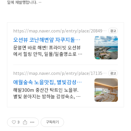
일에 재발행합니다. --
https://map.naver.com/p/entry/place/2084915
광고
971
오션뷰 코난해변앞 자쿠지돌집
2인~10인 대가족/단체예약
문열면 바로 해변! 프라이빗 오션뷰
에서 힐링 만끽, 일몰/일출명소로 인
생샷 필수. 제주 감성 예쁘다고 소문
난 힐링스테이, 바배큐불멍, 스파족
욕, 제주바다보러오세요
https://map.naver.com/p/entry/place/1713550
광고
448
애월숲속 노을맛집, 별빛감성 아
기용품 완벽구비, 대가족
해발300m 중산간 탁트인 노을뷰.
별빛 쏟아지는 밤하늘 감성숙소, 호
텔급청결도 최대 14인 복층 독채, 5
개의 침대와 넓은 다이닝룸으로 프
라이빗한 대가족 여행
3
구독하기