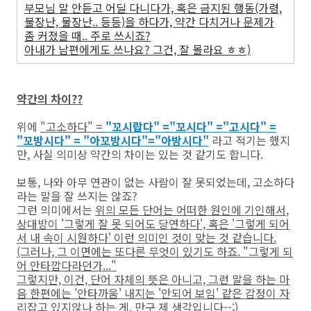
부모님 말 안듣고 어딜 다니다가, 혹은 금지된 행동(가령,
불장난, 물장난.. 등등)을 하다가, 약간 다치거나 문제가
좀 커졌을 때.. 주로 쓰시죠?
아내가 남편에게도 쓰나요? 그건, 잘 몰라요 ㅎㅎ)
약간의 차이??
위에
"고소하다" =
"꼬시랍다" ="꼬시다" ="고시다" =
"꼬방시다" = "아꼬방시다"="아방시다"
라고 적기는 했지
만, 사실 의미상 약간의 차이는 있는 것 같기도 합니다.
보통, 나와 아무 연관이 없는 사람이 잘 못되었는데, 고소하다
라는 말을 잘 쓰지는 않죠?
그런 의미에서는
위의 모든 단어는 어떠한 원인에 기인해서,
상대방이 '그렇게 잘 못 되어도 당연하다', 혹은 '그렇게 되어
서 내 속이 시원하다' 이런 의미인 것이 맞는 것 같습니다.
(그러나, 그 이면에는 또다른 무엇이 있기도 하죠. "그렇게 되
어 안타깝다라던가..."
그렇지만, 이건, 단어 자체의 뜻은 아니고, 그런 말을 하는 마
음 한편에는 '안타까움' 내지는 '안되어 보임' 같은 감정이 자
리잡고 있지않나 하는 게, 만구 제 생각입니다--;)