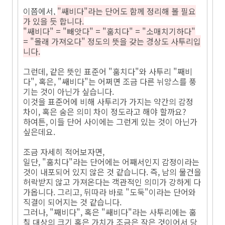
이쯤에서,
"쌔비다"라는 단어도 함께 정리해 볼 필요
가 있을 듯 합니다.
"쌔비다" = "빼앗다" = "훔치다" = "소매치기하다"
= "몰래 가져오다" 정도의 뜻을 갖는 경상도 사투리입
니다.
그런데, 같은 뜻인 표준어 "훔치다"와 사투리 "째비
다", 혹은, "쌔비다"는 어쩌면 조금 다른 뉘앙스를 풍
기는 것이 아닌가 싶습니다.
이것을 표준어에 비해 사투리가 가지는 약간의 감정
차이, 혹은 숨은 의미 차이 정도라고 해야 할까요?
하여튼, 이들 단어 사이에는 그런게 있는 것이 아닌가
싶은데요.
조금 자세히 적어보자면,
일단, "훔치다"라는 단어에는 어째서인지 감정이라는
것이 내포되어 있지 않은 것 같습니다. 즉, 남의 물건을
허락받지 않고 가져온다는 객관적인 의미가 강하게 다
가옵니다. 그리고, 뒤따라 바로 "도둑"이라는 단어와
직결이 되어지는 것 같습니다.
그러나, "째비다", 혹은 "쌔비다"라는 사투리에는 훔
칠 대상의 크기 혹은 가치가 조금은 작은 것이어서 당