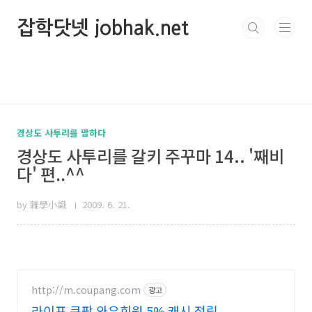
본문 바로가기
잡학닷넷 jobhak.net
경상도 사투리를 말하다
경상도 사투리를 갈키 주꾸마 14.. '째비
다' 편..^^
by 雜學小識
2009. 6. 21.
http://m.coupang.com
광고
라이프 쿠팡 와우회원 5% 캐시 적립