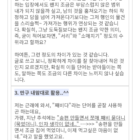
하는 입장에서도 왠지 조금은 부담스럽지 않은 범위
내가 되지 않을까 싶고, 남의 것을 훔쳐오기는 하되 작
정하고 담을 넘어 가져온다기보다는 그저 행인의 물건
을 스리슬쩍~ 가져가는 행위가 연상되는 것 같습니
다. 확실히, 그냥 도둑질보다는 왠지 조금 약한 의미,
즉, 굳이 적어보자면, "서리"와 "소매치기" 정도의 수
위라고 할까요?
하여튼, 그런 정도의 차이가 있는 것 같습니다.
글로 쓰고 보니, 정확하게 차이를 잘 찾아내어 적은 것
인지 모르겠지만, 확실히 이들 단어는 받아들이는 쪽
도, 말하는 쪽도 조금의 다른 차이는 느끼지 않나 싶습
니다.
3. 만구 내맘대로 활용..^^
저는 근래에 와서, "째비다"라는 단어를 곧잘 사용하
곤 하는데요,
가령, 지난 추석에는
"송편 만들면서 쪼매 째비 묻더니
(묵었더니), 인자 생각이 없네.."
--->>> "송편을 만들
면서 조금 집어 먹었더니, 이제 먹고싶은 마음이 없
네."라고 말을 했었고요.