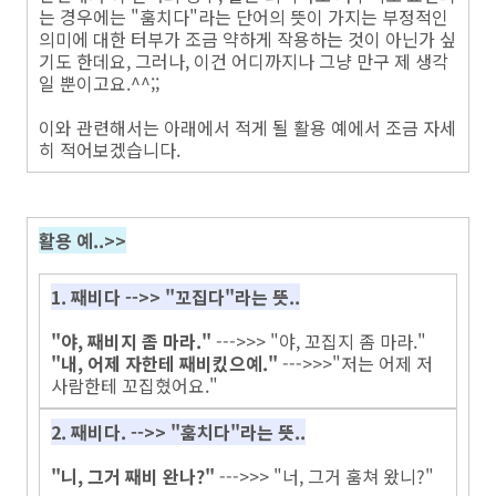
는 경우에는 "훔치다"라는 단어의 뜻이 가지는 부정적인
의미에 대한 터부가 조금 약하게 작용하는 것이 아닌가 싶
기도 한데요, 그러나, 이건 어디까지나 그냥 만구 제 생각
일 뿐이고요.^^;;
이와 관련해서는 아래에서 적게 될 활용 예에서 조금 자세
히 적어보겠습니다.
활용 예..>>
1. 째비다 -->>
"꼬집다"라는 뜻..
"야, 째비지 좀 마라."
--->>> "야, 꼬집지 좀 마라."
"내, 어제 자한테 째비킸으예."
--->>>"저는 어제 저
사람한테 꼬집혔어요."
2. 째비다. -->>
"훔치다"라는 뜻..
"니, 그거 째비 완나?"
--->>> "너, 그거 훔쳐 왔니?"