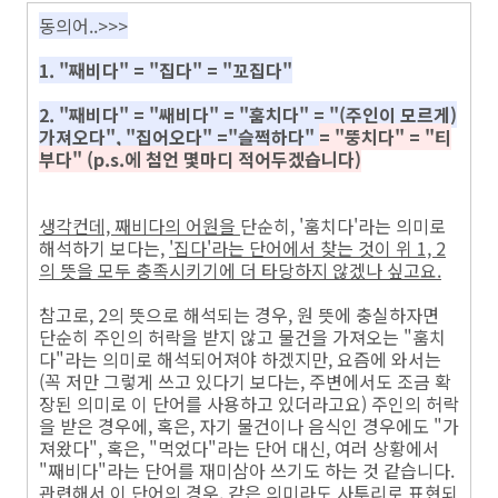
동의어..>>>
1. "째비다" = "집다" = "꼬집다"
2. "째비다" = "쌔비다" = "훔치다" = "(주인이 모르게)
가져오다", "집어오다" ="슬쩍하다"
= "뚱치다" = "티
부다" (p.s.에 첨언 몇마디 적어두겠습니다)
생각컨데, 째비다의 어원을
단순히, '훔치다'라는 의미로
해석하기 보다는,
'집다'라는 단어에서 찾는 것이 위 1, 2
의 뜻을 모두 충족시키기에 더 타당하지 않겠나 싶고요.
참고로, 2의 뜻으로 해석되는 경우, 원 뜻에 충실하자면
단순히 주인의 허락을 받지 않고 물건을 가져오는 "훔치
다"라는 의미로 해석되어져야 하겠지만, 요즘에 와서는
(꼭 저만 그렇게 쓰고 있다기 보다는, 주변에서도 조금 확
장된 의미로 이 단어를 사용하고 있더라고요) 주인의 허락
을 받은 경우에, 혹은, 자기 물건이나 음식인 경우에도 "가
져왔다", 혹은, "먹었다"라는 단어 대신, 여러 상황에서
"째비다"라는 단어를 재미삼아 쓰기도 하는 것 같습니다.
관련해서 이 단어의 경우, 같은 의미라도 사투리로 표현되