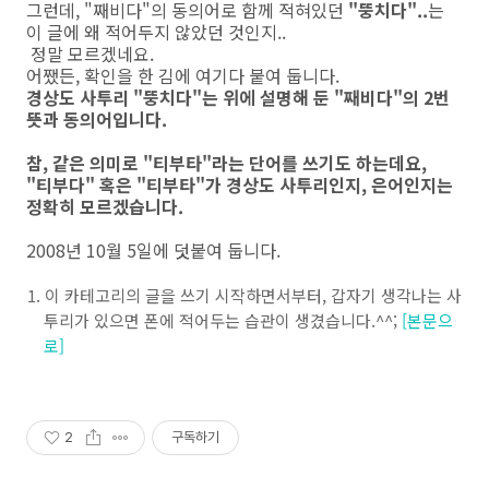
그런데, "째비다"의 동의어로 함께 적혀있던
"뚱치다"..
는
이 글에 왜 적어두지 않았던 것인지..
정말 모르겠네요.
어쨌든, 확인을 한 김에 여기다 붙여 둡니다.
경상도 사투리 "뚱치다"는 위에 설명해 둔 "째비다"의 2번
뜻과 동의어입니다.
참, 같은 의미로 "티부타"라는 단어를 쓰기도 하는데요,
"티부다" 혹은 "티부타"가 경상도 사투리인지, 은어인지는
정확히 모르겠습니다.
2008년 10월 5일에 덧붙여 둡니다.
이 카테고리의 글을 쓰기 시작하면서부터, 갑자기 생각나는 사
투리가 있으면 폰에 적어두는 습관이 생겼습니다.^^;
[본문으
로]
2
구독하기